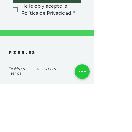
He leído y acepto la 
Política de Privacidad.
*
PZES.ES
Teléfono
915743275
Tienda:
info@pzes.es
Email:
Calle Alcalde Sáinz de
Dirección:
Baranda, 51,
28009, Madrid.
Horario:
LUNES A VIERNES:
11:00 a 14:00 y 17:30 a 20:00