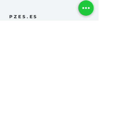
PZES.ES
Teléfono
915743275
Tienda:
info@pzes.es
Email:
Calle Alcalde Sáinz de
Dirección:
Baranda, 51,
28009, Madrid.
Horario:
LUNES A VIERNES:
11:00 a 14:00 y 17:30 a 20:00
SÁBADOS: 11 a 14 horas
SUSCRÍBETE
Regístrate y recibe noticias de