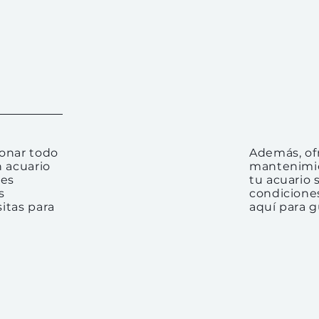
ionar todo
Además, of
n acuario
mantenimie
tes
tu acuario
s
condicione
itas para
aquí para g