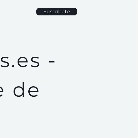
Suscríbete
.es -
e de