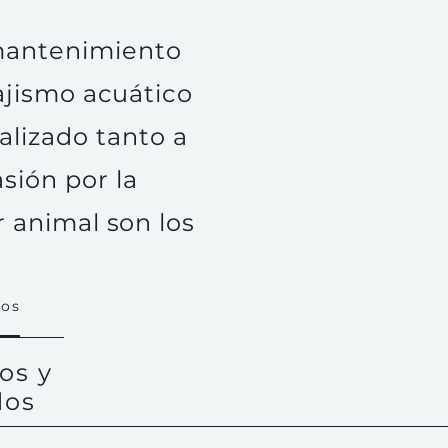
 mantenimiento
ajismo acuático
lizado tanto a
sión por la
 animal son los
ios
os y
dos