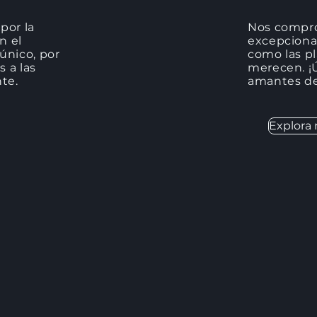
por la
Nos compro
n el
excepcional
único, por
como las pl
 a las
merecen. ¡
te.
amantes de 
Explora