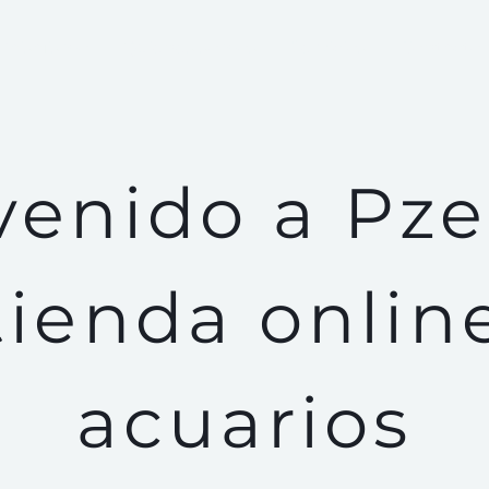
Paisajismo
Quienes somos
Servicios
Contacto
venido a Pzes
tienda onlin
acuarios